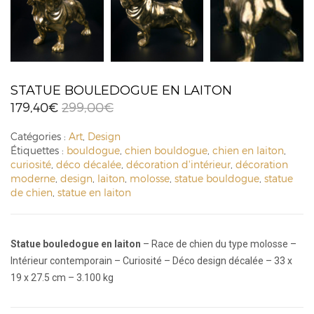
STATUE BOULEDOGUE EN LAITON
179,40
€
299,00
€
Catégories :
Art
,
Design
Étiquettes :
bouldogue
,
chien bouldogue
,
chien en laiton
,
curiosité
,
déco décalée
,
décoration d'intérieur
,
décoration
moderne
,
design
,
laiton
,
molosse
,
statue bouldogue
,
statue
de chien
,
statue en laiton
Statue bouledogue en laiton
– Race de chien du type molosse –
Intérieur contemporain – Curiosité – Déco design décalée – 33 x
19 x 27.5 cm – 3.100 kg