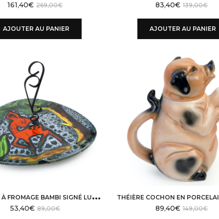
161,40
€
83,40
€
269,00
€
139,00
€
AJOUTER AU PANIER
AJOUTER AU PANIER
P
LATEAU À FROMAGE BAMBI SIGNÉ LUC VALLAURIS ANNÉES 50/60
53,40
€
89,40
€
89,00
€
149,00
€