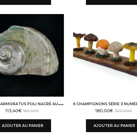
était :
est :
1890,00€.
1512,00€.
T
URBO MARMORATUS POLI NACRÉ AUX REFLETS IRISÉS VERT
113,40
€
180,00
€
189,00
€
300,00
€
AJOUTER AU PANIER
AJOUTER AU PANIER