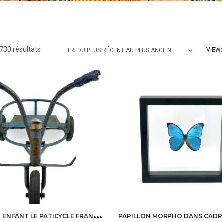
Trié
730 résultats
VIEW:
TRI DU PLUS RÉCENT AU PLUS ANCIEN
du
plus
récent
au
plus
ancien
T
RICYCLE ENFANT LE PATICYCLE FRANCE VINTAGE