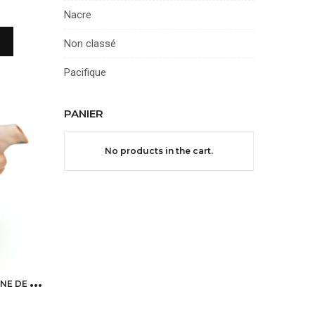
Nacre
Non classé
Pacifique
PANIER
No products in the cart.
T
HÉIÈRE COCHON EN PORCELAINE DE COLLECTION ERPHILA 722 ALLEMAGNE