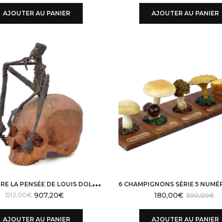
AJOUTER AU PANIER
AJOUTER AU PANIER
S
CULPTURE LA PENSÉE DE LOUIS DOLLÉ ACIER ET TERRE CHAMOTTÉE
907,20
€
Le
Le
180,00
€
1512,00
€
300,00
€
prix
prix
initial
actuel
AJOUTER AU PANIER
AJOUTER AU PANIER