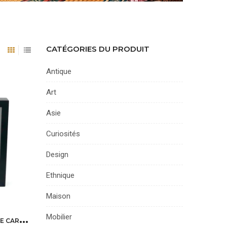
CATÉGORIES DU PRODUIT
Antique
Art
Asie
Curiosités
Design
Ethnique
Maison
P
APILLON MORPHO DANS CADRE CARRÉ NOIR ET DOUBLE PLAQUE DE VERRE
Mobilier