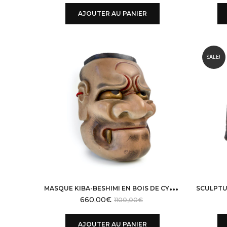
AJOUTER AU PANIER
SALE!
M
ASQUE KIBA-BESHIMI EN BOIS DE CYPRÈS ÈRE SHŌWA
660,00
€
1100,00
€
AJOUTER AU PANIER