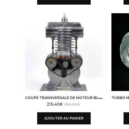
C
OUPE TRANSVERSALE DE MOTEUR BIOFIZ – ANNÉES 60 – POLOGNE
215,40
€
359,00
€
AJOUTER AU PANIER