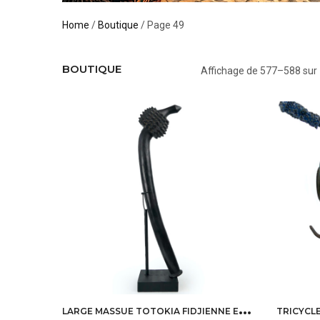
Home
/
Boutique
/ Page 49
BOUTIQUE
Affichage de 577–588 sur 
L
ARGE MASSUE TOTOKIA FIDJIENNE EN BOIS DUR SUR SOCLE