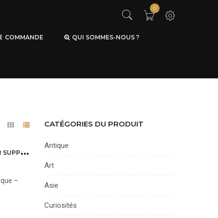
0
COMMANDE
QUI SOMMES-NOUS ?
CATÉGORIES DU PRODUIT
Antique
P
INCEAU DE CALLIGRAPHIE CHINOISE EN PIERRE ROSE ROUGE SUSPENDU SUR SUPPORT MÉTALLIQUE
Art
ique –
Asie
Curiosités