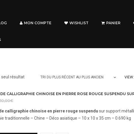
LOG
MON COMPTE
WISHLIST
PANIER
S
e seul résultat
VIEW:
TRI DU PLUS RÉCENT AU PLUS ANCIEN
110,00
€
de calligraphie chinoise en pierre rouge suspendu
sur support métall
hie traditionnelle – Chine – Déco asiatique – 10 x 10 x 35 cm – 0.690 kg