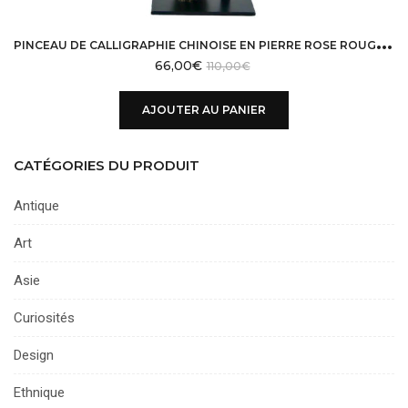
P
INCEAU DE CALLIGRAPHIE CHINOISE EN PIERRE ROSE ROUGE SUSPENDU SUR SUPPORT MÉTALLIQUE
66,00
€
110,00
€
AJOUTER AU PANIER
CATÉGORIES DU PRODUIT
Antique
Art
Asie
Curiosités
Design
Ethnique