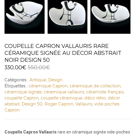
COUPELLE CAPRON VALLAURIS RARE
CÉRAMIQUE SIGNÉE AU DÉCOR ABSTRAIT
NOIR DESIGN 50
330,00
€
550,00
€
Catégories :
Antique
,
Design
Étiquettes :
céramique Capron
,
céramique de collection
,
céramique signée
,
céramique vallauris
,
céramiste français
,
coupelle Capron
,
coupelle céramique
,
déco rétro
,
décor
abstrait
,
Design 50
,
Roger Capron
,
Vallauris
,
vide-poches
Capron
Coupelle Capron Vallauris
rare en céramique signée vide-poches