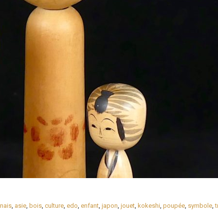
onais
,
asie
,
bois
,
culture
,
edo
,
enfant
,
japon
,
jouet
,
kokeshi
,
poupée
,
symbole
,
t