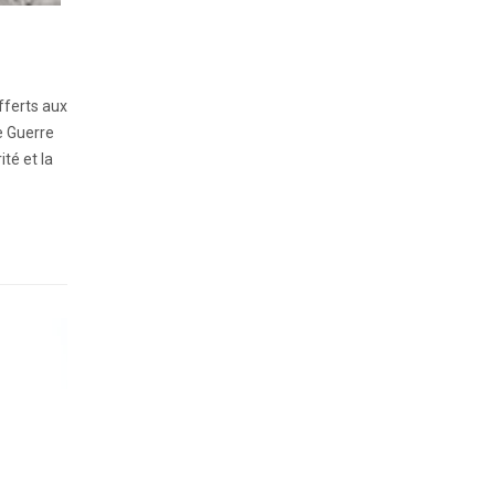
ferts aux
e Guerre
té et la