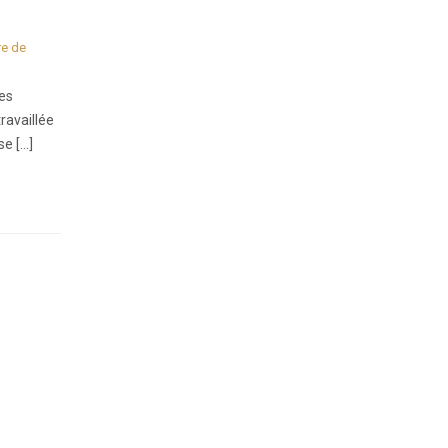
re de
Les
ravaillée
se […]