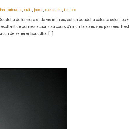
dha
,
butsudan
,
culte
,
japon
,
sanctuaire
,
temple
uddha de lumière et de vie infinies, est un bouddha céleste selon les É
ésultant de bonnes actions au cours d’innombrables vies passées. Il est
hacun de vénérer Bouddha, […]