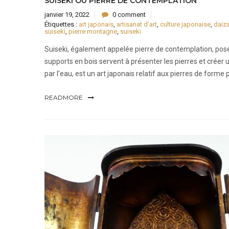
SUISEKI OU PIERRE DE CONTEMPLATION
janvier 19, 2022
0 comment
Étiquettes :
art japonais
,
artisanat d’art
,
culture japonaise
,
daiz
suiseki
,
pierre montagne
,
suiseki
Suiseki, également appelée pierre de contemplation, posée
supports en bois servent à présenter les pierres et créer 
par l’eau, est un art japonais relatif aux pierres de forme p
READMORE